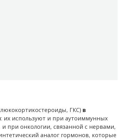
я
глюкокортикостероиды, ГКС)
в
ы
: их используют и при аутоиммунных
 и при онкологии, связанной с нервами,
 синтетический аналог гормонов, которые