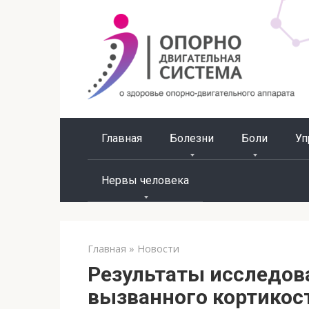
Перейти
к
контенту
Главная
Болезни
Боли
Уп
Нервы человека
Главная
»
Новости
Результаты исследов
вызванного кортикос